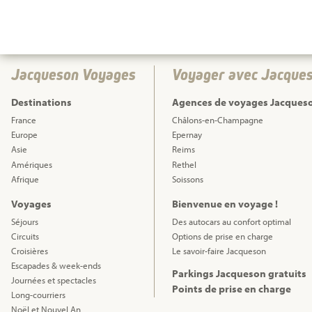
Jacqueson Voyages
Voyager avec Jacque
Destinations
Agences de voyages Jacques
France
Châlons-en-Champagne
Europe
Epernay
Asie
Reims
Amériques
Rethel
Afrique
Soissons
Voyages
Bienvenue en voyage !
Séjours
Des autocars au confort optimal
Circuits
Options de prise en charge
Croisières
Le savoir-faire Jacqueson
Escapades & week-ends
Parkings Jacqueson gratuits
Journées et spectacles
Points de prise en charge
Long-courriers
Noël et Nouvel An