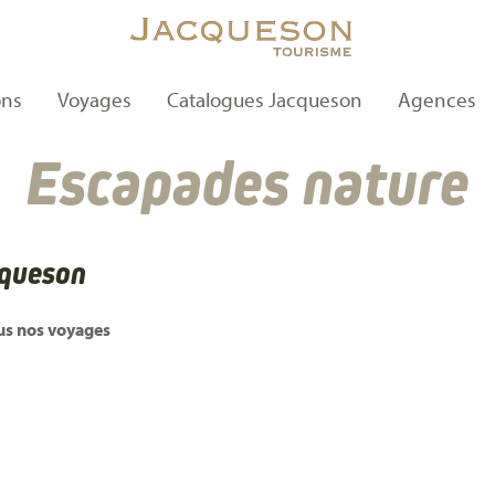
ons
Voyages
Catalogues Jacqueson
Agences
Escapades nature
cqueson
us nos voyages