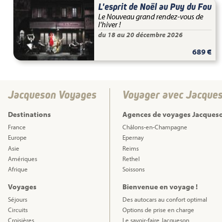
L'esprit de Noël au Puy du Fou
Le Nouveau grand rendez-vous de
l'hiver !
du 18 au 20 décembre 2026
689 €
Jacqueson Voyages
Voyager avec Jacque
Destinations
Agences de voyages Jacques
France
Châlons-en-Champagne
Europe
Epernay
Asie
Reims
Amériques
Rethel
Afrique
Soissons
Voyages
Bienvenue en voyage !
Séjours
Des autocars au confort optimal
Circuits
Options de prise en charge
Croisières
Le savoir-faire Jacqueson