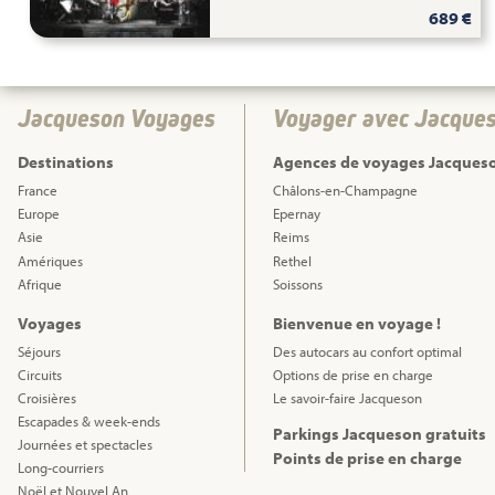
689 €
Jacqueson Voyages
Voyager avec Jacque
Destinations
Agences de voyages Jacques
France
Châlons-en-Champagne
Europe
Epernay
Asie
Reims
Amériques
Rethel
Afrique
Soissons
Voyages
Bienvenue en voyage !
Séjours
Des autocars au confort optimal
Circuits
Options de prise en charge
Croisières
Le savoir-faire Jacqueson
Escapades & week-ends
Parkings Jacqueson gratuits
Journées et spectacles
Points de prise en charge
Long-courriers
Noël et Nouvel An